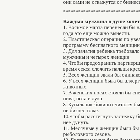
они сами не откажутся от бизне
******************************
Каждый мужчина в душе хочет,
1. Восьмое марта перенесли бы н
года это еще можно вынести.
2. Пластическая операция по ув
программу бесплатного медицинс
3. Для зачатия ребенка требовал
мужчины и четырех женщин.
4. Чтобы предохранить партнершу
время секса сложить пальцы крес
5. Всех женщин звали бы одинако
6. У всех женщин была бы аллерг
животных.
7. В женских носах стояли бы с
пива, пота и лука.
8. Купальник-бикини считался б
не бизнес тоже.
10.Чтобы расстегнуть застежку б
нее дунуть.
11. Месячные у женщин были бы о
рыболовного сезона.
12. Галстук можно было бы не за