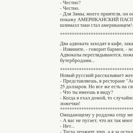
- Честно?
- Честно.
- Для Зямы, моего приятеля, он о
покажу АМЕРИКАНСКИЙ ПАСПОРТ
шлимазл таки стал американцем!
******************************
Два адвоката заходят в кафе, за
- Извините, - говорит бармен, - н
Адвокаты переглядываются, пож
бутербродами...
******************************
Новый русский рассказывает жен
- Представляешь, в ресторане "А
25 долларов. Но все же есть на с
- Что ты имеешь в виду?
- Когда я ехал домой, то случайн
ложечки!
******************************
Ожидающему у роддома отцу мед
- А вас не пугает, что их так мно
- Нет...
- Тогда держите этих, а я за ост