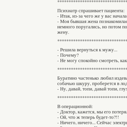
******************************
Психиатр спрашивает пациента:
- Итак, из-за чего же у вас начал
- Моя бывшая жена познакомилас
немного поругались, но потом 
жену.
******************************
- Решила вернуться к мужу...
- Почему?
- Hе могу спокойно смотреть, как
******************************
Буратино частенько любил издев
собачью шкуру, проберется в лод
- Ну, давай, топи, давай топи, гл
******************************
В операционной:
- Доктор, кажется, мы его потерял
- Ой, что ж теперь будет-то?!!
- Ничего, ничего... Сейчас элект