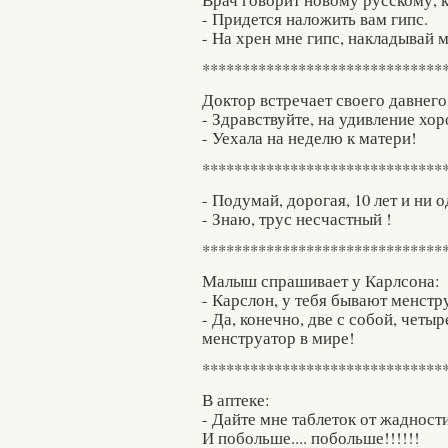
- Придется наложить вам гипс.
- На хрен мне гипс, накладывай м
******************************
Доктор встречает своего давнего 
- Здравствуйте, на удивление хо
- Уехала на неделю к матери!
******************************
- Подумай, дорогая, 10 лет и ни 
- Знаю, трус несчастный !
******************************
Малыш спрашивает у Карлсона:
- Карслон, у тебя бывают менстр
- Да, конечно, две с собой, четы
менструатор в мире!
******************************
В аптеке:
- Дайте мне таблеток от жадности
И побольше.... побольше!!!!!!