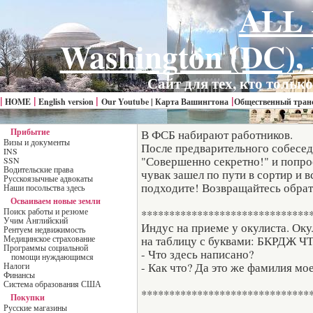
ALL
Washington (DC), 
Сайт для тех, кто толь
|
|
|
|
HOME
English version
Our Youtube |
Карта Вашингтона
Общественный тран
Прибытие
В ФСБ набирают работников.
Визы и документы
После предварительного собесед
INS
"Совершенно секретно!" и попрос
SSN
Водительские права
чувак зашел по пути в сортир и 
Русскоязычные адвокаты
подходите! Возвращайтесь обрат
Наши посольства здесь
Осваиваем новые земли
Поиск работы и резюме
******************************
Учим Английский
Индус на приеме у окулиста. Оку
Рентуем недвижимость
Медицинское страхование
на таблицу с буквами: БКРДЖ ЧТ
Программы социальной
- Что здесь написано?
помощи нуждающимся
- Как что? Да это же фамилия мое
Налоги
Финансы
Система образования США
******************************
Покупки
Русские магазины