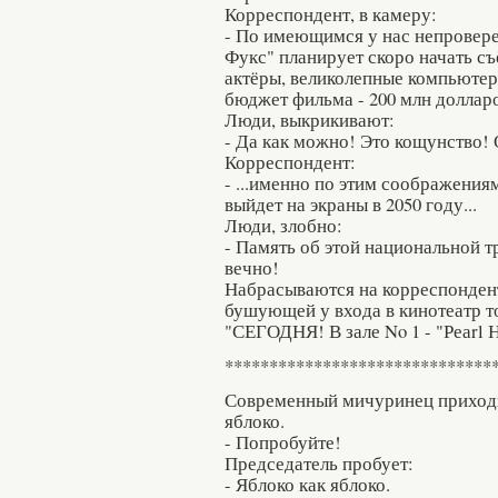
Корреспондент, в камеру:
- По имеющимся у нас непровер
Фукс" планирует скоро начать съ
актёры, великолепные компьютер
бюджет фильма - 200 млн долларо
Люди, выкрикивают:
- Да как можно! Это кощунство!
Корреспондент:
- ...именно по этим соображения
выйдет на экраны в 2050 году...
Люди, злобно:
- Память об этой национальной т
вечно!
Набрасываются на корреспондента
бушующей у входа в кинотеатр т
"СЕГОДНЯ! В зале No 1 - "Реаrl Наr
******************************
Современный мичуринец приходи
яблоко.
- Попробуйте!
Председатель пробует:
- Яблоко как яблоко.