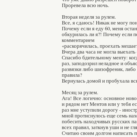
Проревела всю ночь.
Вторая неделя за рулем.
Все, я сдаюсь! Никак не могу п
Почему если я еду 60, меня оста
обкурилась ли я?! Почему если п
комментарием
«раскорячилась, проехать мешает
Вчера два часа не могла выехать 
Спасибо бдительному менту: ког
раз, заподозрил неладное и объя
развязки либо шизофреник, либо
правила?
Вернулась домой и пробухала вс
Месяц за рулем.
Ага! Все логично: основное ново
и рядом нет Ментов или у тебя е
раз мне уступили дорогу - иностр
мной протиснулось еще семь на
побесить находчивых русских па
всех правил, заткнув уши и не гля
Считаю своим долгом написать п