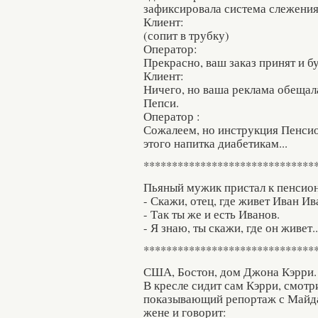
зафиксировала система слежения
Клиент:
(сопит в трубку)
Оператор:
Прекрасно, ваш заказ принят и б
Клиент:
Ничего, но ваша реклама обещал
Пепси.
Оператор :
Сожалеем, но инструкция Пенси
этого напитка диабетикам...
******************************
Пьяный мужик пристал к пенсион
- Скажи, отец, где живет Иван И
- Так ты же и есть Иванов.
- Я знаю, ты скажи, где он живет..
******************************
США, Бостон, дом Джона Кэрри. В
В кресле сидит сам Кэрри, смот
показывающий репортаж с Майда
жене и говорит: