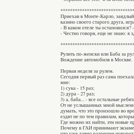
******************************
Приехав в Монте-Карло, заядлый 
казино своего старого друга, игр
- В каком отеле ты остановился? 
- Честно говоря, еще не знаю: я з
******************************
Рулить по-женски или Баба за рул
Вождение автомобиля в Москве.
Первая неделя за рулем.
Сегодня первый раз сама поехала
мне:
1) сука - 15 раз;
2) дура - 27 раз;
3) а, баба... - все остальные ребя
От не услышанных мной мысленн
думать, что это произошло во вр
ездят не по тем правилам, которы
Где можно их найти, эти новые п
Почему в ГАИ принимают экзамен
что уже давно разрешен поворот 