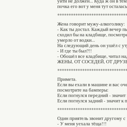
уйти не должен... Куда ж он в тем
почка его вот у меня тут осталась.
******************************
Жена говорит мужу-алкоголику:
- Как ты достал. Каждый вечер п
сходил бы на кладбище, посмотре
умерло от водки...
На следующий день он ушёл с утр
- И где ты был?!!
- Обошёл все кладбище, читал н
ЖЕНЫ, ОТ СОСЕДЕЙ, ОТ ДРУЗЕЙ.
******************************
Примета.
Если вы ехали в машине и вас оче
посмотрите на бамперы:
Если погнулся передний - значит к
Если погнулся задний - значит к
******************************
Один приятель звонит другому 
- У меня уехала тёща!!!