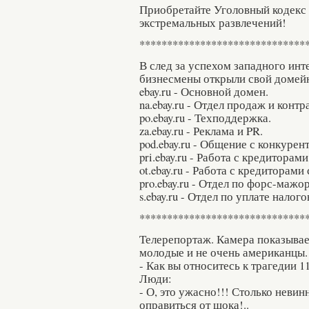
Приобретайте Уголовный кодекс 
экстремальных развлечений!
******************************
В след за успехом западного инт
бизнесмены открыли свой домей
ebay.ru - Основной домен.
na.ebay.ru - Отдел продаж и контр
po.ebay.ru - Техподдержка.
za.ebay.ru - Реклама и PR.
pod.ebay.ru - Общение с конкурен
pri.ebay.ru - Работа с кредитора
ot.ebay.ru - Работа с кредитора
pro.ebay.ru - Отдел по форс-мажо
s.ebay.ru - Отдел по уплате налого
******************************
Телерепортаж. Камера показывает
молодые и не очень американцы.
- Как вы относитесь к трагедии 1
Люди:
- О, это ужасно!!! Столько нев
оправиться от шока!..