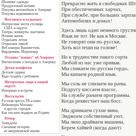
Шоппинг одежды
Прекрасно жить в свободных Шт
Продуктовый шопинг
При обеспеченных харчах,
Покупка автомобиля в Америке
Покупка недвижимости
При службе, при больших зарпла
Веселимся и отдыхаем
Автомобилях и домах!
Интересные места столицы
США и округи
Здесь лишь одно немного грустн
Театры, концерты, выставки
Язык не тот. Не как в Москве.
Ночная жизнь
Отдыхаем летом
Не говорят они по-русски,
Отдыхаем зимой
Хоть кол теши на голове!
Веб камеры Вашингтона,
Вирджинии, Мериленда
Но к трудностям такого сорта
Отзывы "наших" об Америке
Любой из нас уже привык.
Впечатления о поездках в Америку
Мы спикаем по-русски гордо,
Детки-конфетки
Детские садики
Мы кипаем родной язык.
Куда сходить с ребенком
Интересные люди в нашей
Мы соль не спилаем на раны,
округе
Подругу киссаем взасос,
Интервью и встречи
На службе ранаем программы,
Ностальгия
Когда реквестает наш босс.
Русская пресса,ТВ и кино
Вебкамеры Москвы
и других городов
Мы дринкаем сухие вина,
Как послать подарок на Родину
Энджоем собственный уют,
Юмор
Мы лихо драйваем машины,
Анекдоты
Берем хайвей (когда дают).
Смешные истории
из американской жизни