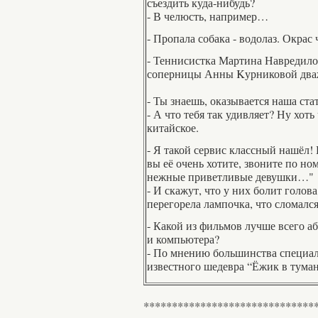
съездить куда-нибудь?
- В челюсть, например…
- Пропала собака - водолаз. Окрас 
- Теннисистка Мартина Навредило
соперницы Анны Kурниковой дважд
- Ты знаешь, оказывается наша ст
- А что тебя так удивляет? Ну хот
китайское.
- Я такой сервис классный нашёл! 
вы её очень хотите, звоните по но
нежные приветливые девушки…"
- И скажут, что у них болит голова
перегорела лампочка, что сломался 
- Какой из фильмов лучше всего а
и компьютера?
- По мнению большинства специали
известного шедевра “Ёжик в туман
******************************