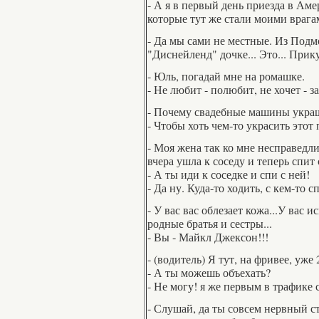
- А я в первый день приезда в Аме
которые тут же стали моими врага
- Да мы сами не местные. Из Под
"Диснейленд" дочке... Это... Прик
- Юль, погадай мне на ромашке.
- Не любит - полюбит, не хочет - з
- Почему свадебные машины укра
- Чтобы хоть чем-то украсить этот
- Моя жена так ко мне несправедли
вчера ушла к соседу и теперь спит 
- А ты иди к соседке и спи с ней!
- Да ну. Куда-то ходить, с кем-то с
- У вас вас облезает кожа...У вас 
родные братья и сестры...
- Вы - Майкл Джексон!!!
- (водитель) Я тут, на фривее, уже
- А ты можешь объехать?
- Не могу! я же первым в трафике 
- Слушай, да ты совсем нервный ст