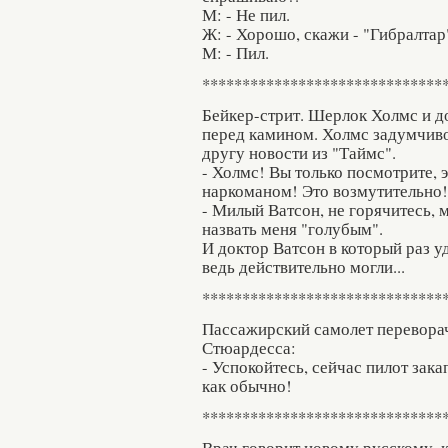
М: - Не пил.
Ж: - Хорошо, скажи - "Гибралтар"
М: - Пил.
******************************
Бейкер-стрит. Шерлок Холмс и до
перед камином. Холмс задумчиво
другу новости из "Таймс".
- Холмс! Вы только посмотрите, э
наркоманом! Это возмутительно!
- Милый Ватсон, не горячитесь, 
назвать меня "голубым".
И доктор Ватсон в который раз у
ведь действительно могли...
******************************
Пассажирский самолет переворач
Стюардесса:
- Успокойтесь, сейчас пилот зака
как обычно!
******************************
Врач говорит новому русскому, 