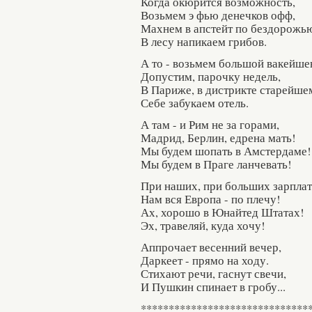
Когда окюрится возможность,
Возьмем э фью денечков офф,
Махнем в апстейт по бездорожь
В лесу напикаем грибов.
А то - возьмем большой вакейше
Допустим, парочку недель,
В Париже, в дистрикте старейше
Себе забукаем отель.
А там - и Рим не за горами,
Мадрид, Берлин, едрена мать!
Мы будем шопать в Амстердаме!
Мы будем в Праге ланчевать!
При наших, при больших зарпла
Нам вся Европа - по плечу!
Ах, хорошо в Юнайтед Штатах!
Эх, травеляй, куда хочу!
Аппрочает весенний вечер,
Даркеет - прямо на ходу.
Стихают речи, гаснут свечи,
И Пушкин спинает в гробу...
******************************