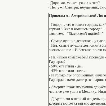
- Дорогая, может уже хватит?
- Нет уж! Смотри, неудачник, см
Приколы от
Американской Лиг
- Говорят, что в таких городах ка
сериал "Секс в большом городе"..
заявляем, - "Size doesn't matter!!!"
- Самые лучшие девчонки - у нас 
- Нет, самые лучшие девчонки в Я
экономичные... И бензина почти 
- На нашей ярмарке был проведен 
Гарварда?
- 50% ответили - да…
- 45% ответили - нет…
- И только 5% опрошенных ничего 
Гарварда с вами даже разговариват
- Американская экономика движет
часть ее уже ушла в Мексику, Ин
- Д'Артаньян в первый же день при
которые потом стали его друзьями.