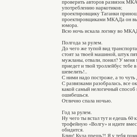
проверить авторов развязок МКА
употреблению наркотиков;
проектировщику Таганки приношу
проектировщиками МКАДа он выг
юмора.
Всю ночь искала логику во МКАД
Полгода за рулем.
До чего же тупой вид транспорта
стоят за твоей машиной, штук пять
мужланы, отвали, понял? У меня 
приедет и твой троллейбус тебе 
шевелить!..
С ними надо построже, а то чуть
С развязками разобралась, все о
какой самый нелогичный способ в
ошибешься.
Отлично спала ночью.
Год за рулем.
Ну чего ты встал тут и едешь 60 
трофейную «Волгу» и идите вместе
обидится.
Блин! Куда прешь?! Я у тебя поме