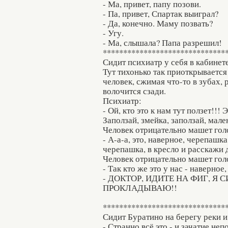
- Ма, привет, папу позови.
- Па, привет, Спартак выиграл?
- Да, конечно. Маму позвать?
- Угу.
- Ма, слышала? Папа разрешил!
******************************
Сидит психиатр у себя в кабинете 
Тут тихонько так приоткрывается 
человек, сжимая что-то в зубах, 
волочится сзади.
Психиатр:
- Ой, кто это к нам тут ползет!!!
Заползай, змейка, заползай, мале
Человек отрицательно машет гол
- А-а-а, это, наверное, черепашк
черепашка, в кресло и расскажи д
Человек отрицательно машет гол
- Так кто же это у нас - наверно
- ДОКТОР, ИДИТЕ НА ФИГ, Я 
ПРОКЛАДЫВАЮ!!
******************************
Сидит Буратино на берегу реки и
- Странно всё это,- и зачатие неп