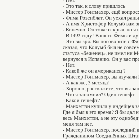
- Это так, к слову пришлось.
- Мистер Гонтмахер, ещё вопрос
- Фима Розенблат. Он уехал рань
- А имя Христофор Колумб вам з
- Конечно. Он тоже открыл, но я
- В 1492 году! Вашего Фимы и ду
- Это вы зря. Вы поговорите с Ф
сказал, что Колумб был не совсем
статуса «беженец», не имел ни М
вернулся в Испанию. Он у вас п
- Нет.
- Какой же он американец ?
- Мистер Гонтмахер, вы изучал
- А как же, 3 месяца!
- Хорошо, расскажите, что вы за
- Что я запомнил? Один гешефт.
- Какой гешефт?
- Манхэттэн купили у индейцев за
Где я был в это время? Я бы дал 
весь Манхэттэн, а не эту одноб
меня там нет.
- Мистер Гонтмахер, последний в
Гражданином Соединённых Шта