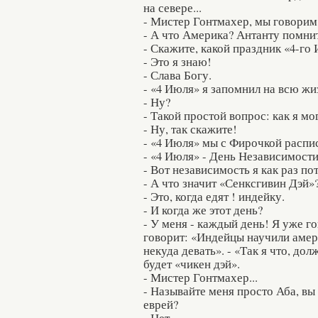
на севере...
- Мистер Гонтмахер, мы говорим
- А что Америка? Антанту помнит
- Скажите, какой праздник «4-го
- Это я знаю!
- Слава Богу.
- «4 Июля» я запомнил на всю жи
- Ну?
- Такой простой вопрос: как я мо
- Ну, так скажите!
- «4 Июля» мы с Фирочкой распи
- «4 Июля» - День Независимости
- Вот независимость я как раз по
- А что значит «Сенксгивин Дэй»
- Это, когда едят ! индейку.
- И когда же этот день?
- У меня - каждый день! Я уже 
говорит: «Индейцы научили амер
некуда девать». - «Так я что, до
будет «чикен дэй».
- Мистер Гонтмахер...
- Называйте меня просто Аба, вы
еврей?
- Нет.