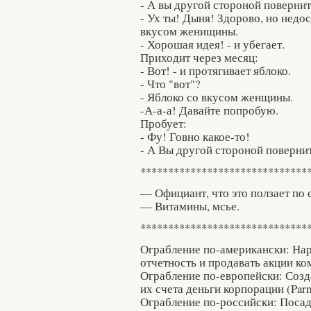
- А вы другой стороной повернит
- Ух ты! Дыня! Здорово, но недо
вкусом женищины.
- Хорошая идея! - и убегает.
Приходит через месяц:
- Вот! - и протягивает яблоко.
- Что "вот"?
- Яблоко со вкусом женщины.
-А-а-а! Давайте попробую.
Пробует:
- Фу! Говно какое-то!
- А Вы другой стороной поверните
******************************
— Официант, что это ползает по 
— Витамины, мсье.
******************************
Ограбление по-американски: На
отчетность и продавать акции ко
Ограбление по-европейски: Созд
их счета деньги корпорации (Parm
Ограбление по-российски: Посад