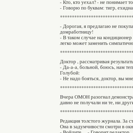
- Кто, кто уехал? - не понимает то
- Говорю по буквам: тигр, ехидна
******************************
- Дорогая, я предлагаю не покуп
домработницу!
- В таком случае на кондиционер
легко может заменить симпатичны
******************************
Доктор , рассматривая результат
- Да-а-а, больной, боюсь, нам теп
Голубой:
- Не надо бояться, доктор, вы мн
******************************
Вчера ОМОН разогнал демонстра
давно не получали ни те, ни друг
******************************
Редакция толстого журнала. За с
Она в задумчивости смотри в окно
- Войдите… - Говорит редактор.