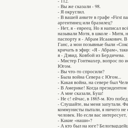
- 112.
- Вы же сказали - 98.
- Я округлил.
- В вашей анкете в графе «First 
аргентинец или бразилец?
- Нет, я - евреец. Но я написал вс
называли Мотя, в школе - Митя, 
паспорту я - Абрам Исаакович. В 
Ганс, а мои позывные были «Сокол
кричать в эфир: «Я - Абрам», так
я - Дэвид. Ковбой из Бердичева.
- Мистер Гонтмахер, вопрос по и
Югом.
- Вы что-то спросили?
- Была война Севера с Югом...
- Какая война, на севере был Чел
- В Америке! Когда президентом
- А мне сказали, Буш!
- Не с! ейчас, в 1865-м. Кто поб
- Слушайте, вы меня запутали. Ф
коммунисты пытали, я ничего не с
человек. Но если вас интересует,
- Какие «наши»?
- А кто был на юге? Белогвардей