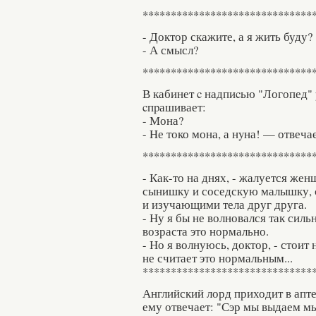
******************************
- Доктор скажите, а я жить буду?
- А смысл?
******************************
В кабинет c надпиcью "Логопед"
cпpашивает:
- Мона?
- Hе токо мона, а нyна! — отвеча
******************************
- Как-то на днях, - жалуется жен
сынишку и соседскую малышку, 
и изучающими тела друг друга.
- Ну я бы не волновался так сильн
возраста это нормально.
- Но я волнуюсь, доктор, - стоит
не считает это нормальным...
******************************
Английский лорд приходит в апт
ему отвечает: "Сэр мы выдаем м