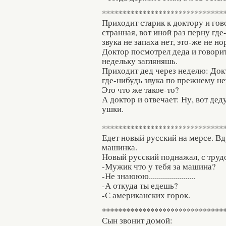
******************************
Приходит старик к доктору и гов
странная, вот иной раз перну где-
звука не запаха нет, это-же не 
Доктор посмотрел деда и говорит
недельку загляняшь.
Приходит дед через неделю: Докт
где-нибудь звука по прежнему нет
Это что же такое-то?
А доктор и отвечает: Ну, вот де
ушки.
******************************
Едет новый русский на мерсе. Вд
машинка.
Новый русский поднажал, с труд
-Мужик что у тебя за машина?
-Не знаююю.......................
-А откуда ты едешь?
-С американских горок.
******************************
Сын звонит домой: