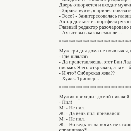
Дверь отворяется и входит мужчи
- Здравствуйте, я принес показа
- Эссе? - Заинтересовалась глав
Автор достает из портфеля рукопи
Главный редактор разочаровано 
- Ах вот вы в каком смысле…
******************************
Муж три дня дома не появлялся, 
- Где шлялся?
- Да представляешь, этот Бин Ла
письмо. Я его открываю, а там -
- И что? Сибирская язва??
- Хуже.. Триппер...
******************************
Мужик приходит домой никакой.
- Пил!
М: - Не пил.
Ж: - Да ведь пил, признайся!
М: - Не пил.
Ж: - Но ведь ты на ногах не стои
спрашиваю?!